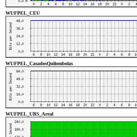
WUFPEL_CEU
WUFPEL_CasadosQuilombolas
WUFPEL_UBS_Areal